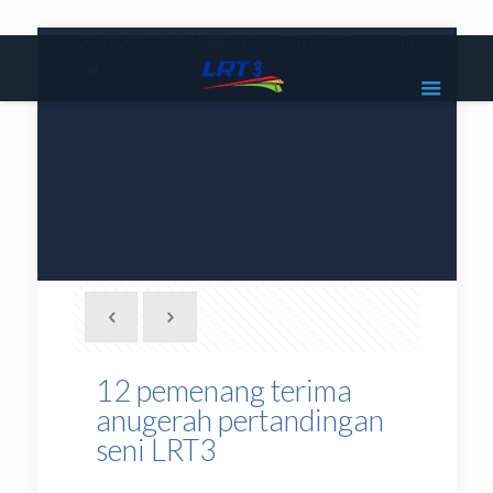
|
1800 18 2585
lrt3.enquiries@mrcb.com
|
@mylrt3
12 pemenang terima
anugerah pertandingan
seni LRT3