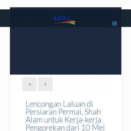
|
1800 18 2585
lrt3.enquiries@mrcb.com
|
@mylrt3
Lencongan Laluan di
Persiaran Permai, Shah
Alam untuk Kerja-kerja
Pengorekan dari 10 Mei