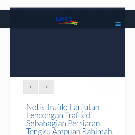
|
1800 18 2585
lrt3.enquiries@mrcb.com
|
@mylrt3
Notis Trafik: Lanjutan
Lencongan Trafik di
Sebahagian Persiaran
Tengku Ampuan Rahimah,