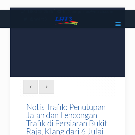
|
1800 18 2585
lrt3.enquiries@mrcb.com
|
@mylrt3
Notis Trafik: Penutupan
Jalan dan Lencongan
Trafik di Persiaran Bukit
Raja, Klang dari 6 Julai