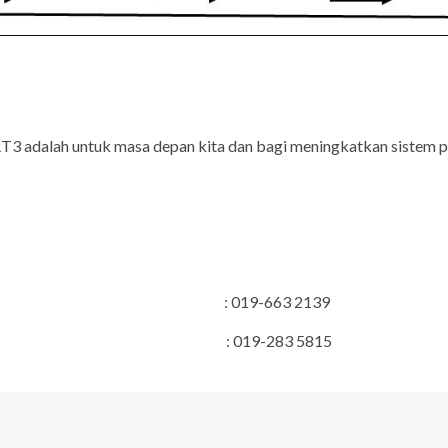
T3 adalah untuk masa depan kita dan bagi meningkatkan sistem
n Projek : 019-663 2139
rhubungan Awam : 019-283 5815