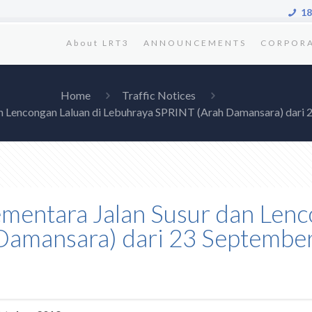
18
About LRT3
ANNOUNCEMENTS
CORPOR
Home
Traffic Notices
dan Lencongan Laluan di Lebuhraya SPRINT (Arah Damansara) dar
ementara Jalan Susur dan Lenc
Damansara) dari 23 September