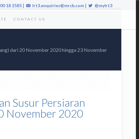
|
|
00 18 2585
lrt3.enquiries@mrcb.com
@mylrt3
ATE
CONTACT US
 Subang) dari 20 November 2020 hingga 23 November
lan Susur Persiaran
 20 November 2020