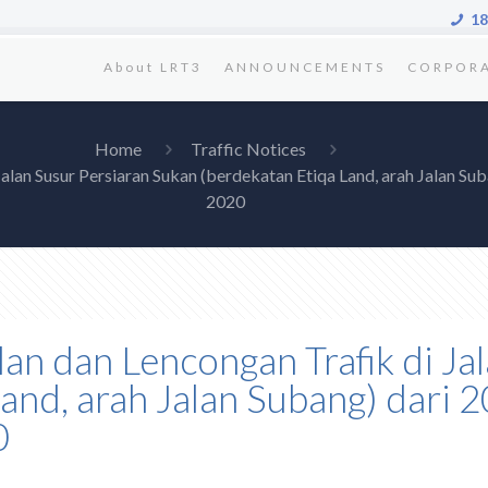
18
About LRT3
ANNOUNCEMENTS
CORPOR
Home
Traffic Notices
 Jalan Susur Persiaran Sukan (berdekatan Etiqa Land, arah Jalan
2020
lan dan Lencongan Trafik di Ja
Land, arah Jalan Subang) dari
0