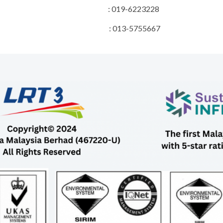
ojek : 019-6223228
bungan Awam : 013-5755667