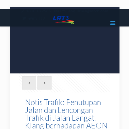
|
1800 18 2585
lrt3.enquiries@mrcb.com
|
@mylrt3
Notis Trafik: Penutupan
Jalan dan Lencongan
Trafik di Jalan Langat,
Klang berhadapan AEON