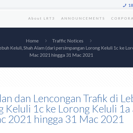
18
About LRT3
ANNOUNCEMENTS
CORPOR
Home
Traffic Notices
ebuh Keluli, Shah Alam (dari persimpangan Lorong Keluli 1c ke Lor
Mac 2021 hingga 31 Mac 2021
lan dan Lencongan Trafik di Le
 Keluli 1c ke Lorong Keluli 1a
ac 2021 hingga 31 Mac 2021