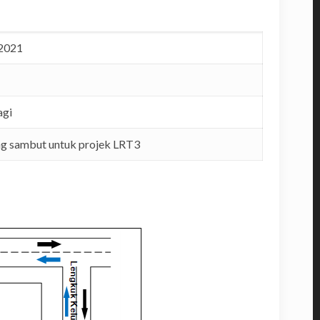
 2021
agi
ng sambut untuk projek LRT3