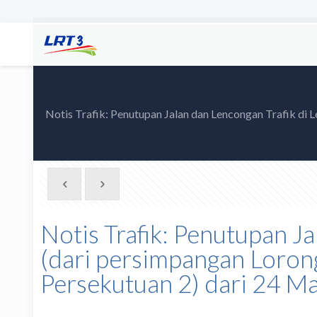
Notis Trafik: Penutupan Jalan dan Lencongan Trafik di L
Notis Trafik: Penutupan Ja
(dari persimpangan Lorong
Persekutuan 2) dari 24 M