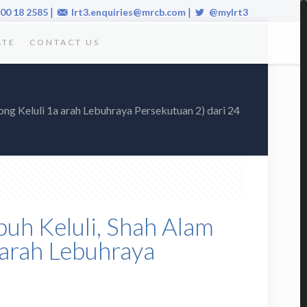
|
|
00 18 2585
lrt3.enquiries@mrcb.com
@mylrt3
ATE
CONTACT US
ong Keluli 1a arah Lebuhraya Persekutuan 2) dari 24
buh Keluli, Shah Alam
 arah Lebuhraya