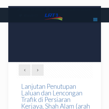
|
1800 18 2585
lrt3.enquiries@mrcb.com
|
@mylrt3
Lanjutan Penutupan
Laluan dan Lencongan
Trafik di Persiaran
Kerjaya, Shah Alam (arah