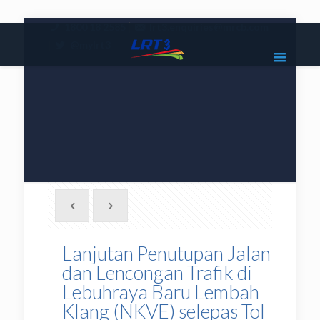
|
1800 18 2585
lrt3.enquiries@mrcb.com
|
@mylrt3
Lanjutan Penutupan Jalan
dan Lencongan Trafik di
Lebuhraya Baru Lembah
Klang (NKVE) selepas Tol