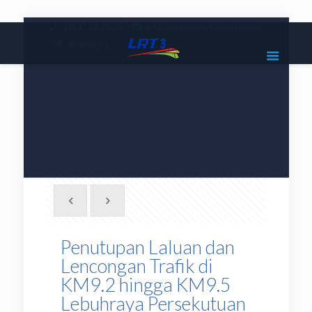
|
1800 18 2585
lrt3.enquiries@mrcb.com
|
@mylrt3
Penutupan Laluan dan
Lencongan Trafik di
KM9.2 hingga KM9.5
Lebuhraya Persekutuan