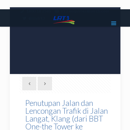
|
1800 18 2585
lrt3.enquiries@mrcb.com
|
@mylrt3
Penutupan Jalan dan
Lencongan Trafik di Jalan
Langat, Klang (dari BBT
One-the Tower ke