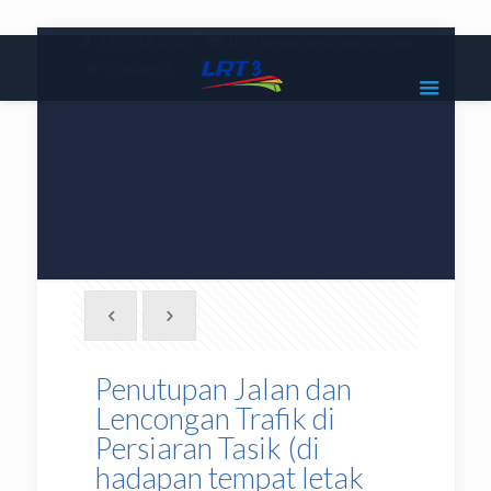
|
1800 18 2585
lrt3.enquiries@mrcb.com
|
@mylrt3
Penutupan Jalan dan
Lencongan Trafik di
Persiaran Tasik (di
hadapan tempat letak