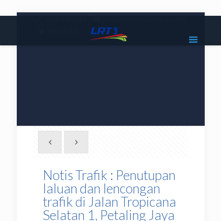
|
1800 18 2585
lrt3.enquiries@mrcb.com
|
@mylrt3
Notis Trafik : Penutupan
laluan dan lencongan
trafik di Jalan Tropicana
Selatan 1, Petaling Jaya