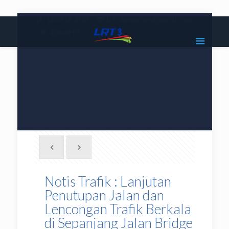
|
1800 18 2585
lrt3.enquiries@mrcb.com
|
@mylrt3
Notis Trafik : Lanjutan
Penutupan Jalan dan
Lencongan Trafik Berkala
di Sepanjang Jalan Bridge