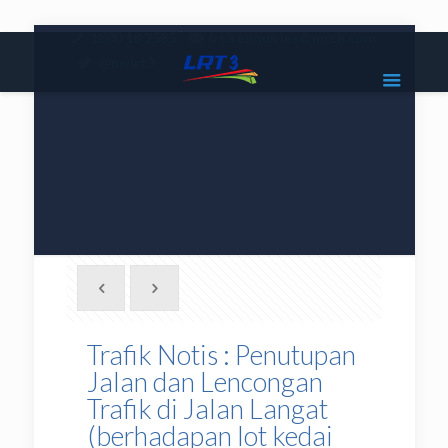
|
1800 18 2585
lrt3.enquiries@mrcb.com
|
@mylrt3
Trafik Notis : Penutupan
Jalan dan Lencongan
Trafik di Jalan Langat
(berhadapan lot kedai