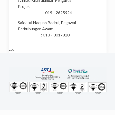
Ahmad Khairulanuar, Pengurus
Projek
: 019 – 2625924
Saidatul Naquah Badrul, Pegawai
Perhubungan Awam
: 013 – 3017820
-->