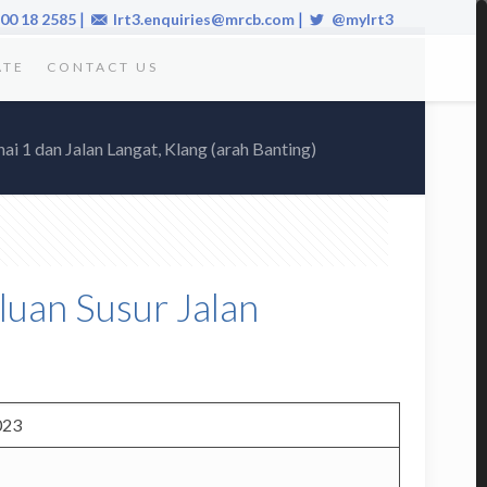
|
|
00 18 2585
lrt3.enquiries@mrcb.com
@mylrt3
ATE
CONTACT US
nai 1 dan Jalan Langat, Klang (arah Banting)
aluan Susur Jalan
023