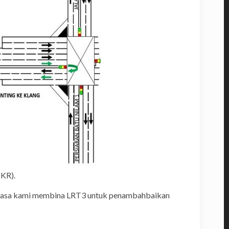
JKR).
semasa kami membina LRT3 untuk penambahbaikan