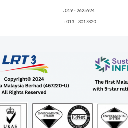
s Projek : 019 – 2625924
erhubungan Awam : 013 – 3017820