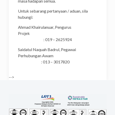
masa hadapan semua.
Untuk sebarang pertanyaan / aduan, sila
hubungi:
Ahmad Khairulanuar, Pengurus
Projek
: 019 – 2625924
Saidatul Naquah Badrul, Pegawai
Perhubungan Awam
: 013 – 3017820
-->