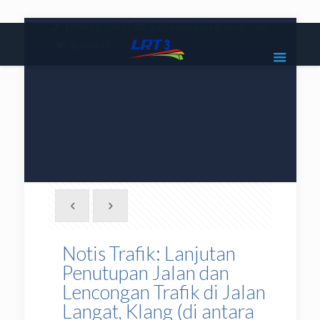
|
1800 18 2585
lrt3.enquiries@mrcb.com
|
@mylrt3
Notis Trafik: Lanjutan
Penutupan Jalan dan
Lencongan Trafik di Jalan
Langat, Klang (di antara