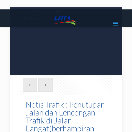
|
1800 18 2585
lrt3.enquiries@mrcb.com
|
@mylrt3
Notis Trafik : Penutupan
Jalan dan Lencongan
Trafik di Jalan
Langat(berhampiran