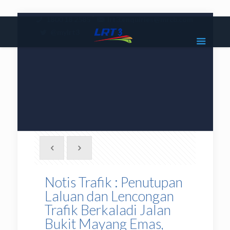
|
1800 18 2585
lrt3.enquiries@mrcb.com
|
@mylrt3
Notis Trafik : Penutupan
Laluan dan Lencongan
Trafik Berkaladi Jalan
Bukit Mayang Emas,