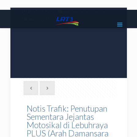
|
1800 18 2585
lrt3.enquiries@mrcb.com
|
@mylrt3
Notis Trafik: Penutupan
Sementara Jejantas
Motosikal di Lebuhraya
PLUS (Arah Damansara