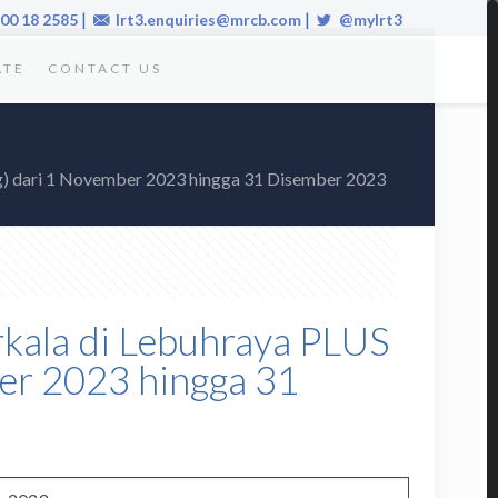
|
|
00 18 2585
lrt3.enquiries@mrcb.com
@mylrt3
ATE
CONTACT US
ng) dari 1 November 2023 hingga 31 Disember 2023
erkala di Lebuhraya PLUS
er 2023 hingga 31