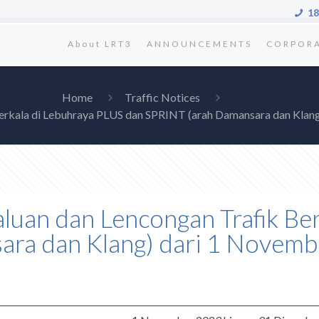
18
About LRT3
ANNOUNCEMENTS
CORPOR
Home
Traffic Notices
 Berkala di Lebuhraya PLUS dan SPRINT (arah Damansara dan Kla
Laluan dan Lencongan Trafik B
ara dan Klang) dari 1 Novemb