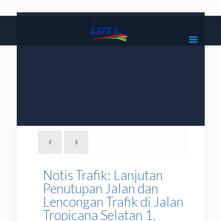
|
1800 18 2585
lrt3.enquiries@mrcb.com
|
@mylrt3
Notis Trafik: Lanjutan
Penutupan Jalan dan
Lencongan Trafik di Jalan
Tropicana Selatan 1,