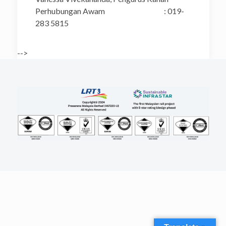
Perhubungan Awam : 019-
283 5815
-->