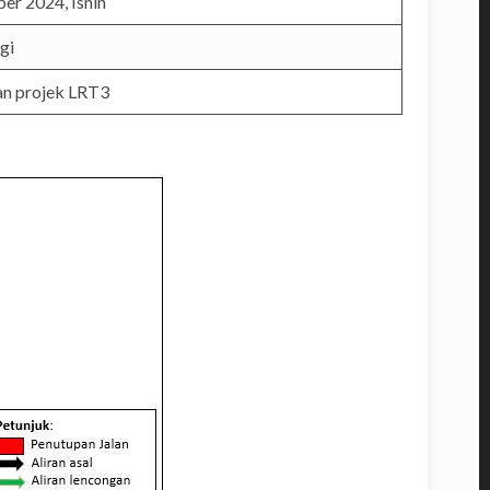
er 2024, Isnin
gi
an projek LRT3