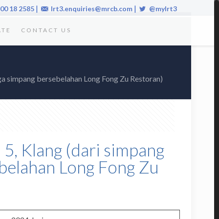
|
|
00 18 2585
lrt3.enquiries@mrcb.com
@mylrt3
ATE
CONTACT US
gga simpang bersebelahan Long Fong Zu Restoran)
 5, Klang (dari simpang
ebelahan Long Fong Zu