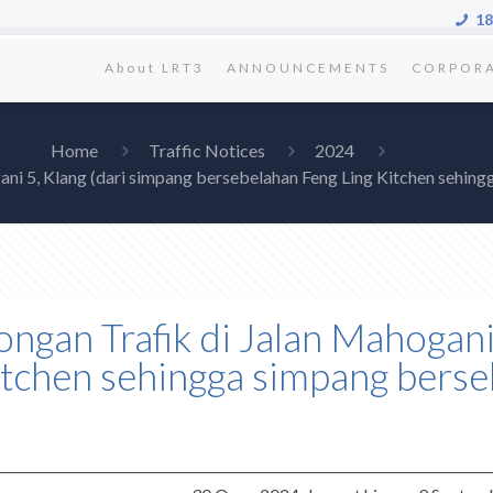
18
About LRT3
ANNOUNCEMENTS
CORPOR
Home
Traffic Notices
2024
ani 5, Klang (dari simpang bersebelahan Feng Ling Kitchen sehin
ngan Trafik di Jalan Mahogani
itchen sehingga simpang bers