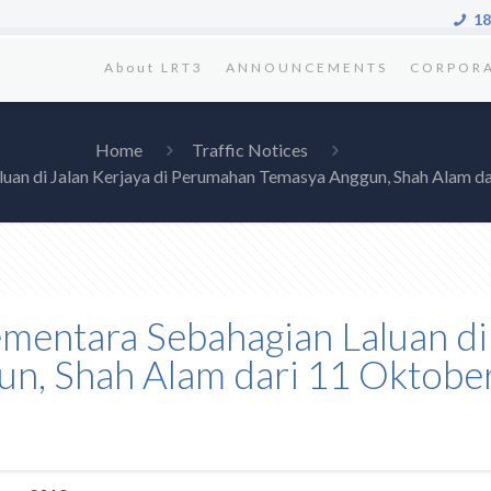
18
About LRT3
ANNOUNCEMENTS
CORPOR
Home
Traffic Notices
luan di Jalan Kerjaya di Perumahan Temasya Anggun, Shah Alam 
ementara Sebahagian Laluan di 
n, Shah Alam dari 11 Oktober