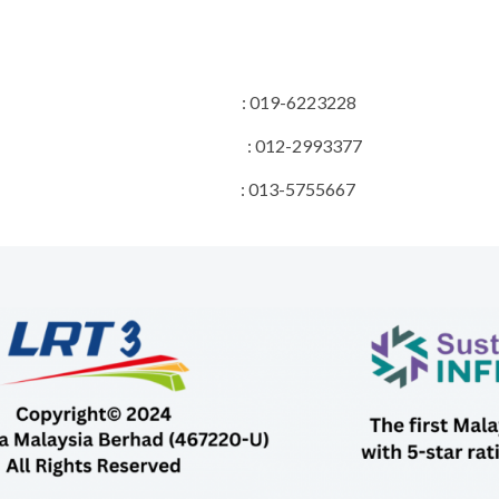
ojek : 019-6223228
 Pembinaan : 012-2993377
bungan Awam : 013-5755667