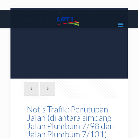
|
1800 18 2585
lrt3.enquiries@mrcb.com
|
@mylrt3
Notis Trafik: Penutupan
Jalan (di antara simpang
Jalan Plumbum 7/98 dan
Jalan Plumbum 7/101)