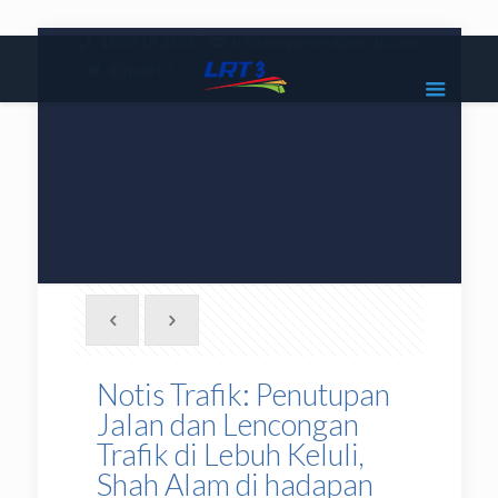
|
1800 18 2585
lrt3.enquiries@mrcb.com
|
@mylrt3
Notis Trafik: Penutupan
Jalan dan Lencongan
Trafik di Lebuh Keluli,
Shah Alam di hadapan