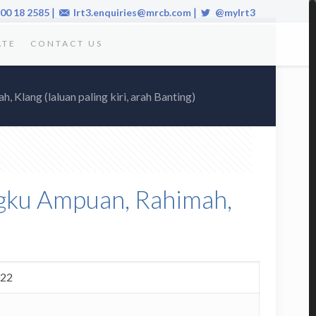
|
|
00 18 2585
lrt3.enquiries@mrcb.com
@mylrt3
ATE
CONTACT US
Klang (laluan paling kiri, arah Banting)
ngku Ampuan, Rahimah,
022