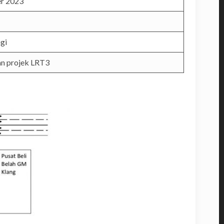
er 2023
gi
an projek LRT3