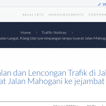
18
About LRT3
ANNOUNCEMENTS
CORPOR
Home
Traffic Notices
Jalan Langat, Klang (dari persimpangan lampu isyarat Jalan Mahoga
alan dan Lencongan Trafik di Ja
t Jalan Mahogani ke jejambat 