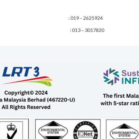
s Projek : 019 – 2625924
erhubungan Awam : 013 – 3017820