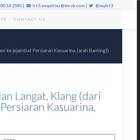
|
|
00 18 2585
lrt3.enquiries@mrcb.com
@mylrt3
ATE
CONTACT US
ni ke jejambat Persiaran Kasuarina, (arah Banting))
lan Langat, Klang (dari
Persiaran Kasuarina,