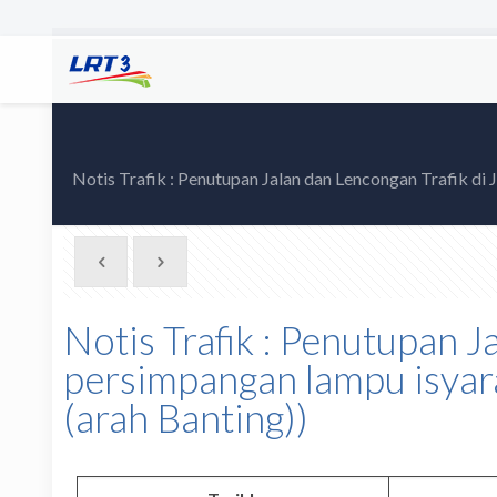
Notis Trafik : Penutupan Jalan dan Lencongan Trafik di 
Notis Trafik : Penutupan J
persimpangan lampu isyara
(arah Banting))